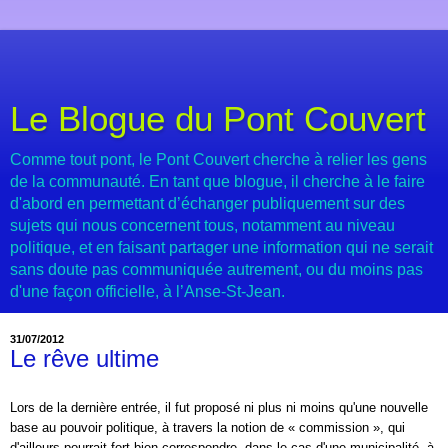
Le Blogue du Pont Couvert
Comme tout pont, le Pont Couvert cherche à relier les gens
de la communauté. En tant que blogue, il cherche à le faire
d'abord en permettant d’échanger publiquement sur des
sujets qui nous concernent tous, notamment au niveau
politique, et en faisant partager une information qui ne serait
sans doute pas communiquée autrement, ou du moins pas
d'une façon officielle, à l’Anse-St-Jean.
31/07/2012
Le rêve ultime
Lors de la dernière entrée, il fut proposé ni plus ni moins qu'une nouvelle
base au pouvoir politique, à travers la notion de « commission », qui
d'ailleurs pourrait fort bien correspondre, dans le cas d'une municipalité, à